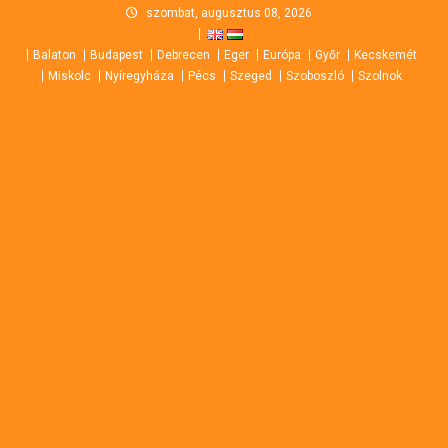
Skip
szombat, augusztus 08, 2026
to
Balaton
Budapest
Debrecen
Eger
Európa
Győr
Kecskemét
content
Miskolc
Nyíregyháza
Pécs
Szeged
Szoboszló
Szolnok