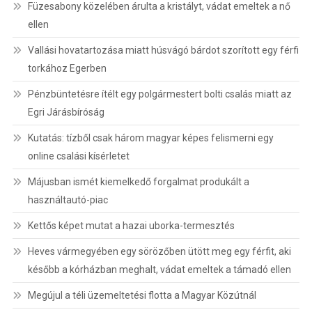
Füzesabony közelében árulta a kristályt, vádat emeltek a nő
ellen
Vallási hovatartozása miatt húsvágó bárdot szorított egy férfi
torkához Egerben
Pénzbüntetésre ítélt egy polgármestert bolti csalás miatt az
Egri Járásbíróság
Kutatás: tízből csak három magyar képes felismerni egy
online csalási kísérletet
Májusban ismét kiemelkedő forgalmat produkált a
használtautó-piac
Kettős képet mutat a hazai uborka-termesztés
Heves vármegyében egy sörözőben ütött meg egy férfit, aki
később a kórházban meghalt, vádat emeltek a támadó ellen
Megújul a téli üzemeltetési flotta a Magyar Közútnál