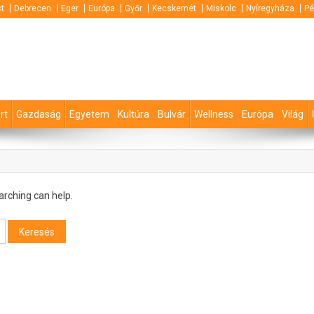
t
Debrecen
Eger
Európa
Győr
Kecskemét
Miskolc
Nyíregyháza
Pé
rt
Gazdaság
Egyetem
Kultúra
Bulvár
Wellness
Európa
Világ
arching can help.