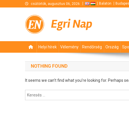
Skip
Balaton
Budapes
csütörtök, augusztus 06, 2026
to
content
Egri Nap
Helyi hírek
Vélemény
Rendőrség
Ország
Spo
NOTHING FOUND
It seems we can’t find what you’re looking for. Perhaps se
Keresés: