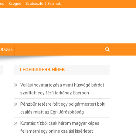
cs
Szeged
Szoboszló
Szolnok
Utazás
LEGFRISSEBB HÍREK
Vallási hovatartozása miatt húsvágó bárdot
szorított egy férfi torkához Egerben
Pénzbüntetésre ítélt egy polgármestert bolti
csalás miatt az Egri Járásbíróság
Kutatás: tízből csak három magyar képes
felismerni egy online csalási kísérletet