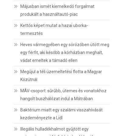
Májusban ismét kiemelkedő forgalmat
produkált a használtautó-piac
Kettős képet mutat a hazai uborka-
termesztés
Heves vármegyében egy sörözőben ütött meg
egy férfit, aki később a kórházban meghalt,
vádat emeltek a támadó ellen
Megújul a téli üzemeltetési flotta a Magyar
Közútnál
MÁV-csoport: sűrűbb, ütemes és vonatokhoz
hangolt buszhálózat indul a Mátrában
Baktérium miatt egy szalámi visszahívását
kezdeményezte a Lidl
Illegális hulladékhalmot gyűjtött egy