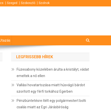
cs
Szeged
Szoboszló
Szolnok
Utazás
LEGFRISSEBB HÍREK
Füzesabony közelében árulta a kristályt, vádat
emeltek a nő ellen
Vallási hovatartozása miatt húsvágó bárdot
szorított egy férfi torkához Egerben
Pénzbüntetésre ítélt egy polgármestert bolti
csalás miatt az Egri Járásbíróság