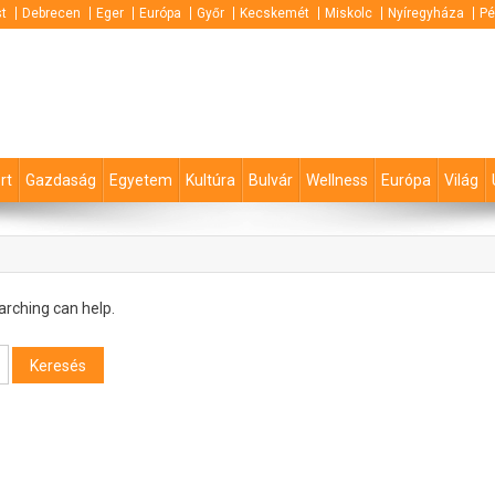
t
Debrecen
Eger
Európa
Győr
Kecskemét
Miskolc
Nyíregyháza
Pé
rt
Gazdaság
Egyetem
Kultúra
Bulvár
Wellness
Európa
Világ
arching can help.