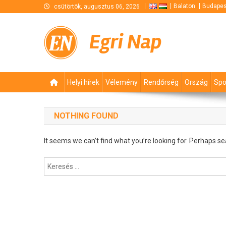
Skip
Balaton
Budapes
csütörtök, augusztus 06, 2026
to
content
Egri Nap
Helyi hírek
Vélemény
Rendőrség
Ország
Spo
NOTHING FOUND
It seems we can’t find what you’re looking for. Perhaps se
Keresés: