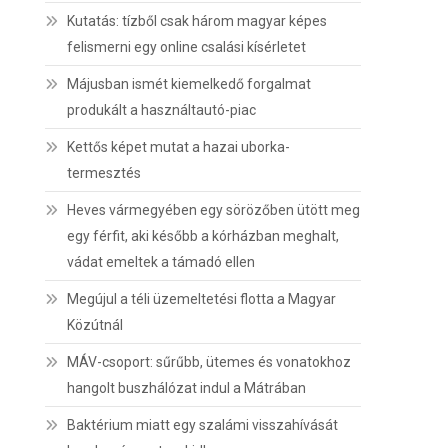
Kutatás: tízből csak három magyar képes
felismerni egy online csalási kísérletet
Májusban ismét kiemelkedő forgalmat
produkált a használtautó-piac
Kettős képet mutat a hazai uborka-
termesztés
Heves vármegyében egy sörözőben ütött meg
egy férfit, aki később a kórházban meghalt,
vádat emeltek a támadó ellen
Megújul a téli üzemeltetési flotta a Magyar
Közútnál
MÁV-csoport: sűrűbb, ütemes és vonatokhoz
hangolt buszhálózat indul a Mátrában
Baktérium miatt egy szalámi visszahívását