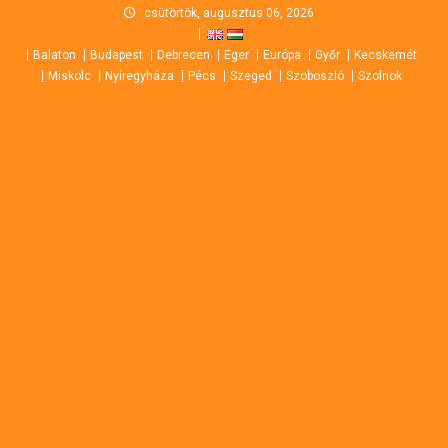
Skip
csütörtök, augusztus 06, 2026
to
Balaton
Budapest
Debrecen
Eger
Európa
Győr
Kecskemét
content
Miskolc
Nyíregyháza
Pécs
Szeged
Szoboszló
Szolnok