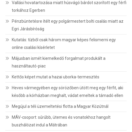
Vallási hovatartozása miatt húsvágó bárdot szorított egy férfi
torkához Egerben
Pénzbüntetésre ítélt egy polgármestert bolti csalás miatt az
Egri Járásbíróság
Kutatás: tízből csak három magyar képes felismerni egy
online csalási kísérletet
Májusban ismét kiemelkedő forgalmat produkált a
használtautó-piac
Kettős képet mutat a hazai uborka-termesztés
Heves vármegyében egy sörözőben ütött meg egy férfit, aki
később a kórházban meghalt, vádat emeltek a támadó ellen
Megújul a téli üzemeltetési flotta a Magyar Közútnál
MÁV-csoport: sűrűbb, ütemes és vonatokhoz hangolt
buszhálózat indul a Mátrában