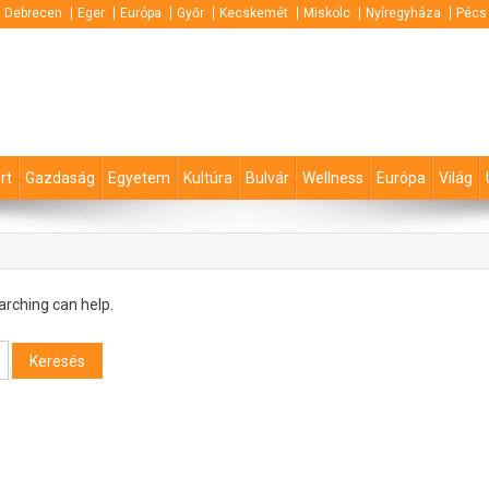
Debrecen
Eger
Európa
Győr
Kecskemét
Miskolc
Nyíregyháza
Pécs
rt
Gazdaság
Egyetem
Kultúra
Bulvár
Wellness
Európa
Világ
arching can help.