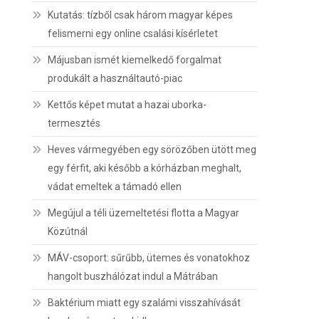
Kutatás: tízből csak három magyar képes
felismerni egy online csalási kísérletet
Májusban ismét kiemelkedő forgalmat
produkált a használtautó-piac
Kettős képet mutat a hazai uborka-
termesztés
Heves vármegyében egy sörözőben ütött meg
egy férfit, aki később a kórházban meghalt,
vádat emeltek a támadó ellen
Megújul a téli üzemeltetési flotta a Magyar
Közútnál
MÁV-csoport: sűrűbb, ütemes és vonatokhoz
hangolt buszhálózat indul a Mátrában
Baktérium miatt egy szalámi visszahívását