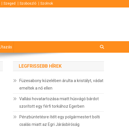
Szeged
Szoboszló
Szolnok
Utazás
LEGFRISSEBB HÍREK
Füzesabony közelében árulta a kristályt, vádat
emeltek a nő ellen
Vallási hovatartozása miatt húsvágó bárdot
szorított egy férfi torkához Egerben
Pénzbüntetésre ítélt egy polgármestert bolti
csalás miatt az Egri Járásbíróság