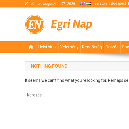
Skip
Balaton
Budapest
péntek, augusztus 07, 2026
to
content
Egri Nap
Helyi hírek
Vélemény
Rendőrség
Ország
Spo
NOTHING FOUND
It seems we can’t find what you’re looking for. Perhaps se
Keresés: