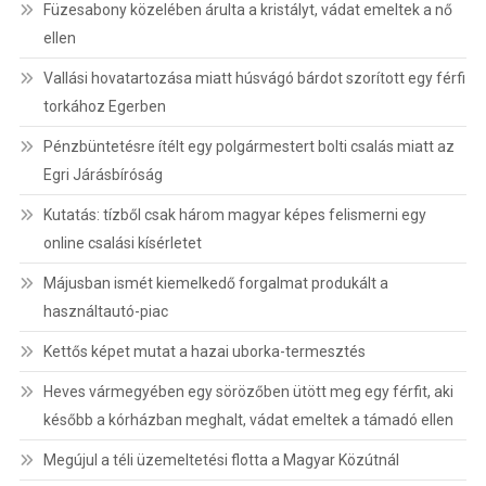
Füzesabony közelében árulta a kristályt, vádat emeltek a nő
ellen
Vallási hovatartozása miatt húsvágó bárdot szorított egy férfi
torkához Egerben
Pénzbüntetésre ítélt egy polgármestert bolti csalás miatt az
Egri Járásbíróság
Kutatás: tízből csak három magyar képes felismerni egy
online csalási kísérletet
Májusban ismét kiemelkedő forgalmat produkált a
használtautó-piac
Kettős képet mutat a hazai uborka-termesztés
Heves vármegyében egy sörözőben ütött meg egy férfit, aki
később a kórházban meghalt, vádat emeltek a támadó ellen
Megújul a téli üzemeltetési flotta a Magyar Közútnál