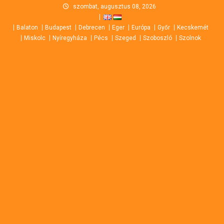
Skip
szombat, augusztus 08, 2026
to
Balaton
Budapest
Debrecen
Eger
Európa
Győr
Kecskemét
content
Miskolc
Nyíregyháza
Pécs
Szeged
Szoboszló
Szolnok