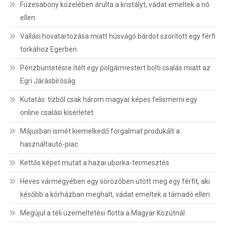
Füzesabony közelében árulta a kristályt, vádat emeltek a nő
ellen
Vallási hovatartozása miatt húsvágó bárdot szorított egy férfi
torkához Egerben
Pénzbüntetésre ítélt egy polgármestert bolti csalás miatt az
Egri Járásbíróság
Kutatás: tízből csak három magyar képes felismerni egy
online csalási kísérletet
Májusban ismét kiemelkedő forgalmat produkált a
használtautó-piac
Kettős képet mutat a hazai uborka-termesztés
Heves vármegyében egy sörözőben ütött meg egy férfit, aki
később a kórházban meghalt, vádat emeltek a támadó ellen
Megújul a téli üzemeltetési flotta a Magyar Közútnál