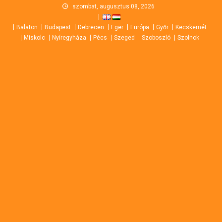
Skip
szombat, augusztus 08, 2026
to
Balaton
Budapest
Debrecen
Eger
Európa
Győr
Kecskemét
content
Miskolc
Nyíregyháza
Pécs
Szeged
Szoboszló
Szolnok