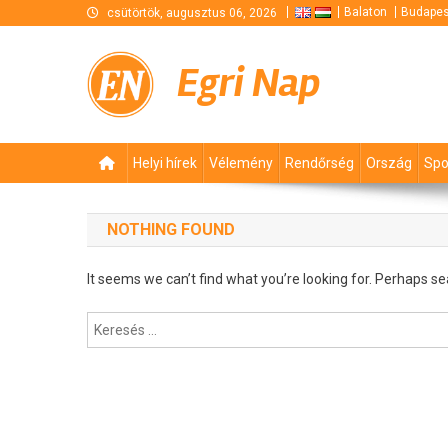
Skip
Balaton
Budapes
csütörtök, augusztus 06, 2026
to
content
Egri Nap
Helyi hírek
Vélemény
Rendőrség
Ország
Spo
NOTHING FOUND
It seems we can’t find what you’re looking for. Perhaps se
Keresés: