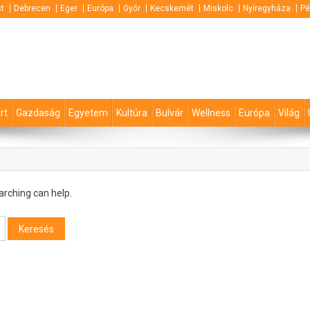
t
Debrecen
Eger
Európa
Győr
Kecskemét
Miskolc
Nyíregyháza
Pé
rt
Gazdaság
Egyetem
Kultúra
Bulvár
Wellness
Európa
Világ
arching can help.