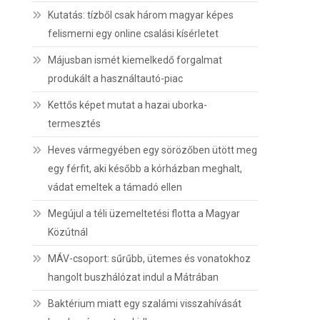
Kutatás: tízből csak három magyar képes
felismerni egy online csalási kísérletet
Májusban ismét kiemelkedő forgalmat
produkált a használtautó-piac
Kettős képet mutat a hazai uborka-
termesztés
Heves vármegyében egy sörözőben ütött meg
egy férfit, aki később a kórházban meghalt,
vádat emeltek a támadó ellen
Megújul a téli üzemeltetési flotta a Magyar
Közútnál
MÁV-csoport: sűrűbb, ütemes és vonatokhoz
hangolt buszhálózat indul a Mátrában
Baktérium miatt egy szalámi visszahívását