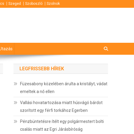
cs
Szeged
Szoboszló
Szolnok
Utazás
LEGFRISSEBB HÍREK
Füzesabony közelében árulta a kristályt, vádat
emeltek a nő ellen
Vallási hovatartozása miatt húsvágó bárdot
szorított egy férfi torkához Egerben
Pénzbüntetésre ítélt egy polgármestert bolti
csalás miatt az Egri Járásbíróság