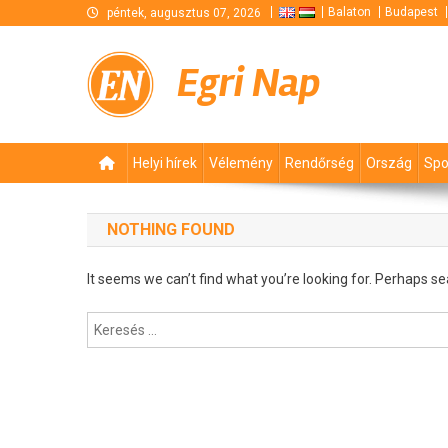
Skip
Balaton
Budapest
péntek, augusztus 07, 2026
to
content
Egri Nap
Helyi hírek
Vélemény
Rendőrség
Ország
Spo
NOTHING FOUND
It seems we can’t find what you’re looking for. Perhaps se
Keresés: