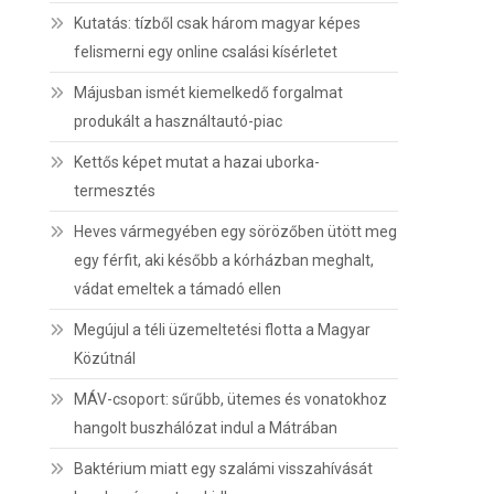
Kutatás: tízből csak három magyar képes
felismerni egy online csalási kísérletet
Májusban ismét kiemelkedő forgalmat
produkált a használtautó-piac
Kettős képet mutat a hazai uborka-
termesztés
Heves vármegyében egy sörözőben ütött meg
egy férfit, aki később a kórházban meghalt,
vádat emeltek a támadó ellen
Megújul a téli üzemeltetési flotta a Magyar
Közútnál
MÁV-csoport: sűrűbb, ütemes és vonatokhoz
hangolt buszhálózat indul a Mátrában
Baktérium miatt egy szalámi visszahívását