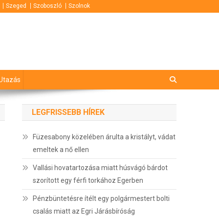
Szeged
Szoboszló
Szolnok
Utazás
LEGFRISSEBB HÍREK
Füzesabony közelében árulta a kristályt, vádat
emeltek a nő ellen
Vallási hovatartozása miatt húsvágó bárdot
szorított egy férfi torkához Egerben
Pénzbüntetésre ítélt egy polgármestert bolti
csalás miatt az Egri Járásbíróság