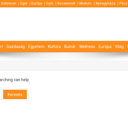
Debrecen
Eger
Európa
Győr
Kecskemét
Miskolc
Nyíregyháza
Pécs
rt
Gazdaság
Egyetem
Kultúra
Bulvár
Wellness
Európa
Világ
arching can help.