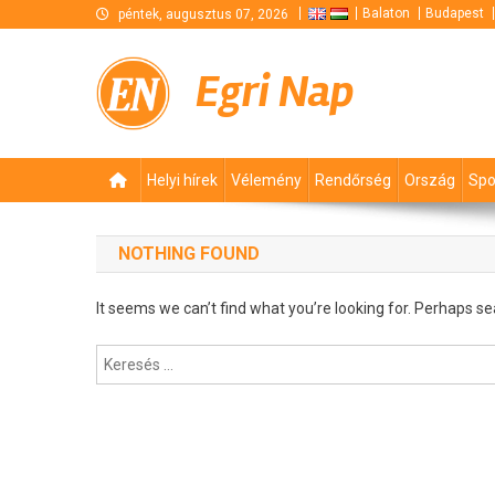
Skip
Balaton
Budapest
péntek, augusztus 07, 2026
to
content
Egri Nap
Helyi hírek
Vélemény
Rendőrség
Ország
Spo
NOTHING FOUND
It seems we can’t find what you’re looking for. Perhaps se
Keresés: