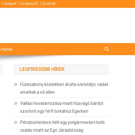
Szeged
Szoboszló
Szolnok
Utazás
LEGFRISSEBB HÍREK
Füzesabony közelében árulta a kristályt, vádat
emeltek a nő ellen
Vallási hovatartozása miatt húsvágó bárdot
szorított egy férfi torkához Egerben
Pénzbüntetésre ítélt egy polgármestert bolti
csalás miatt az Egri Járásbíróság