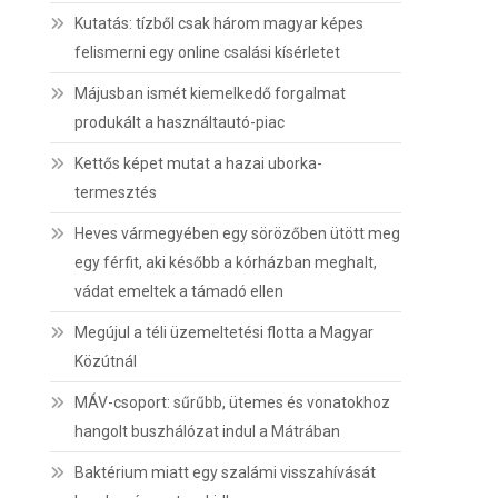
Kutatás: tízből csak három magyar képes
felismerni egy online csalási kísérletet
Májusban ismét kiemelkedő forgalmat
produkált a használtautó-piac
Kettős képet mutat a hazai uborka-
termesztés
Heves vármegyében egy sörözőben ütött meg
egy férfit, aki később a kórházban meghalt,
vádat emeltek a támadó ellen
Megújul a téli üzemeltetési flotta a Magyar
Közútnál
MÁV-csoport: sűrűbb, ütemes és vonatokhoz
hangolt buszhálózat indul a Mátrában
Baktérium miatt egy szalámi visszahívását