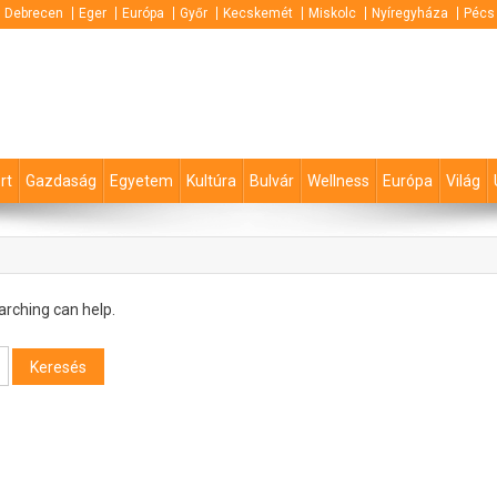
Debrecen
Eger
Európa
Győr
Kecskemét
Miskolc
Nyíregyháza
Pécs
rt
Gazdaság
Egyetem
Kultúra
Bulvár
Wellness
Európa
Világ
arching can help.