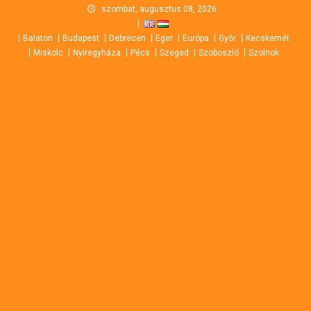
Skip
szombat, augusztus 08, 2026
to
Balaton
Budapest
Debrecen
Eger
Európa
Győr
Kecskemét
content
Miskolc
Nyíregyháza
Pécs
Szeged
Szoboszló
Szolnok