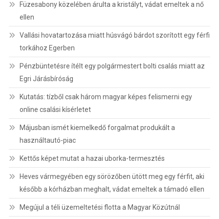
Füzesabony közelében árulta a kristályt, vádat emeltek a nő
ellen
Vallási hovatartozása miatt húsvágó bárdot szorított egy férfi
torkához Egerben
Pénzbüntetésre ítélt egy polgármestert bolti csalás miatt az
Egri Járásbíróság
Kutatás: tízből csak három magyar képes felismerni egy
online csalási kísérletet
Májusban ismét kiemelkedő forgalmat produkált a
használtautó-piac
Kettős képet mutat a hazai uborka-termesztés
Heves vármegyében egy sörözőben ütött meg egy férfit, aki
később a kórházban meghalt, vádat emeltek a támadó ellen
Megújul a téli üzemeltetési flotta a Magyar Közútnál