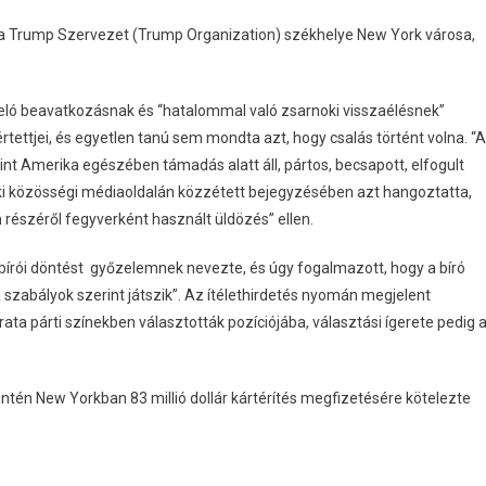
 a Trump Szervezet (Trump Organization) székhelye New York városa,
eló beavatkozásnak és “hatalommal való zsarnoki visszaélésnek”
tettjei, és egyetlen tanú sem mondta azt, hogy csalás történt volna. “
nt Amerika egészében támadás alatt áll, pártos, becsapott, elfogult
 aki közösségi médiaoldalán közzétett bejegyzésében azt hangoztatta,
részéről fegyverként használt üldözés” ellen.
a bírói döntést győzelemnek nevezte, és úgy fogalmazott, hogy a bíró
szabályok szerint játszik”. Az ítélethirdetés nyomán megjelent
a párti színekben választották pozíciójába, választási ígerete pedig 
tén New Yorkban 83 millió dollár kártérítés megfizetésére kötelezte