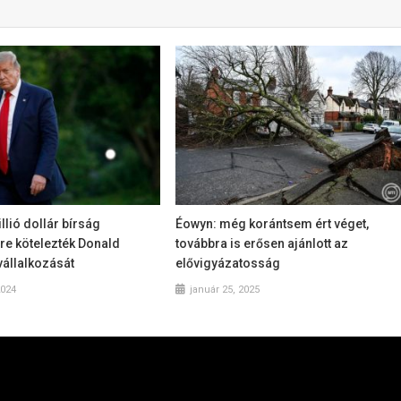
lió dollár bírság
Éowyn: még korántsem ért véget,
re kötelezték Donald
továbbra is erősen ajánlott az
vállalkozását
elővigyázatosság
2024
január 25, 2025