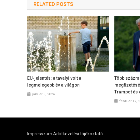
RELATED POSTS
EU-jelentés: a tavalyi volt a
Több százmil
legmelegebb év a világon
megfizetésé
Trumpot és 
január 9, 2024
február 17, 
Impresszum
Adatkezelési tájékoztató