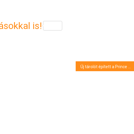
sokkal is!
Új tárolót épített a Prince Job Holding Zrt. mezőtúri telephelyén