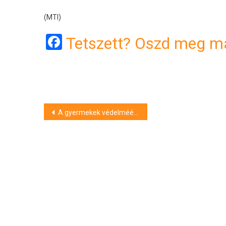
(MTI)
Facebook
Tetszett? Oszd meg má
Bejegyzés
A gyermekek védelméért demonstráltak a Hősök terén
navigáció