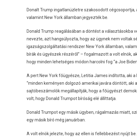
Donalt Trump ingatlanüzletre szakosodott cégcsoportja,
valamint New York államban jegyezték be.
Donald Trump reagálásában a döntést a választásokba v
nevezte, azt hangsúlyozta, hogy az ügynek nem voltak sér
igazságszolgáltatási rendszer New York államban, valami
bírák és ügyészek részéről” – fogalmazott a volt elnök,
hogy minden lehetséges módon harcolni fog “a Joe Biden 
A pert New York főügyésze, Letitia James indította, aki 
“minden keményen dolgozó amerikai javára döntött, aki a 
sajtóbeszámolók megállapítják, hogy a főügyészt demokrat
volt, hogy Donald Trumpot bíróság elé állíttatja.
Donald Trumpot egy másik ügyben, rágalmazás miatt, szin
egy másik bíró még januárban.
A volt elnök jelezte, hogy az ellen is fellebbezést nyújt be.