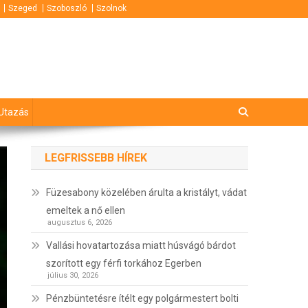
Szeged
Szoboszló
Szolnok
Utazás
LEGFRISSEBB HÍREK
Füzesabony közelében árulta a kristályt, vádat
emeltek a nő ellen
augusztus 6, 2026
Vallási hovatartozása miatt húsvágó bárdot
szorított egy férfi torkához Egerben
július 30, 2026
Pénzbüntetésre ítélt egy polgármestert bolti