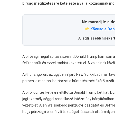
bírság megfizetésére kötelezte a vállalkozásainak műk
Ne maradj le a d
Kövesd a Deb
A legfrissebb hírekér
A bíróság megállapítása szerint Donald Trump hamisan álla
felülbecsült és ezzel csalást követett el. A volt elnök közöl
Arthur Engoron, az ügyben eljáró New York-i bíró már tav
perben, a mostani határozat a büntetés mértékéről szólt.
A bírói döntés két évre eltiltotta Donald Trump két fiát, D
jogi személyiséggel rendelkező intézmény irányításába
vezetőjét, Alen Weisselberg pénzügyi igazgatót és Jeffrey M
hogy pénzügyi ellenőrző tisztséget lássanak el bármilyen