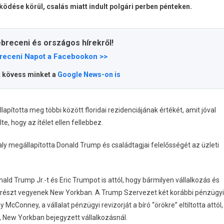
ödése körül, csalás miatt indult polgári perben pénteken.
ebreceni és országos hírekről!
receni Napot a Facebookon >>
t kövess minket a
Google News-on is
pította meg többi között floridai rezidenciájának értékét, amit jóval
te, hogy az ítélet ellen fellebbez.
aly megállapította Donald Trump és családtagjai felelősségét az üzleti
onald Trump Jr.-t és Eric Trumpot is attól, hogy bármilyen vállalkozás és
n részt vegyenek New Yorkban. A Trump Szervezet két korábbi pénzügyi
cConney, a vállalat pénzügyi revizorját a bíró “örökre” eltiltotta attól,
, New Yorkban bejegyzett vállalkozásnál.