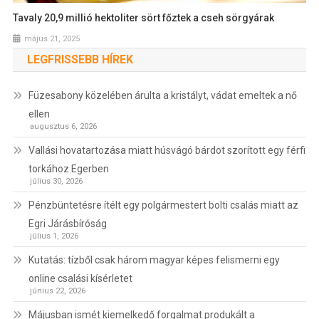
Tavaly 20,9 millió hektoliter sört főztek a cseh sörgyárak
május 21, 2025
LEGFRISSEBB HÍREK
Füzesabony közelében árulta a kristályt, vádat emeltek a nő
ellen
augusztus 6, 2026
Vallási hovatartozása miatt húsvágó bárdot szorított egy férfi
torkához Egerben
július 30, 2026
Pénzbüntetésre ítélt egy polgármestert bolti csalás miatt az
Egri Járásbíróság
július 1, 2026
Kutatás: tízből csak három magyar képes felismerni egy
online csalási kísérletet
június 22, 2026
Májusban ismét kiemelkedő forgalmat produkált a