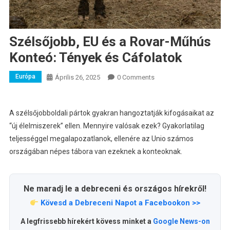
Szélsőjobb, EU és a Rovar-Műhús
Konteó: Tények és Cáfolatok
Európa
Április 26, 2025
0 Comments
A szélsőjobboldali pártok gyakran hangoztatják kifogásaikat az
“új élelmiszerek” ellen. Mennyire valósak ezek? Gyakorlatilag
teljességgel megalapozatlanok, ellenére az Unio számos
országában népes tábora van ezeknek a konteoknak.
Ne maradj le a debreceni és országos hírekről!
Kövesd a Debreceni Napot a Facebookon >>
A legfrissebb hírekért kövess minket a
Google News-on