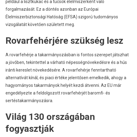
például a lisztkukac és a tücsök élelmiszerként való
forgalmazását. Ez a döntés azonban az Európai
Élelmiszerbiztonsági Hatóság (EFSA) szigorú tudományos
vizsgálatát követően született meg.
Rovarfehérjére szükség lesz
A rovarfehérje a takarmányozásban is fontos szerepet játszhat
a jövőben, tekintettel a várható népességnövekedésre és a hús
iránti kereslet növekedésére. A rovarfehérje fenntartható
alternatívát kínál, és piaci értéke jelentősen emelkedik, ahogy a
hagyományos takarmányok helyét kezdi átvenni. Az EU már
engedélyezte a feldolgozott rovarfehérjét baromfi- és
sertéstakarmányozásra.
Világ 130 országában
fogyasztják