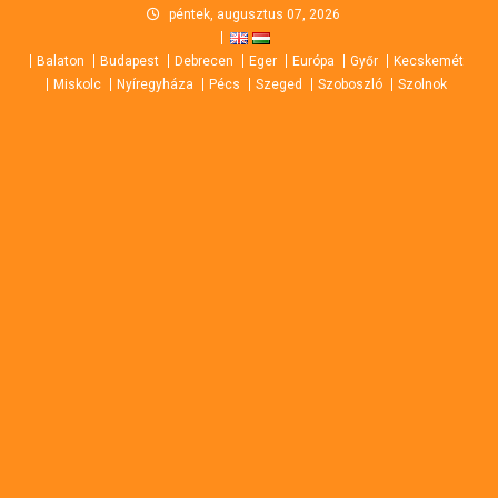
Skip
péntek, augusztus 07, 2026
to
Balaton
Budapest
Debrecen
Eger
Európa
Győr
Kecskemét
content
Miskolc
Nyíregyháza
Pécs
Szeged
Szoboszló
Szolnok