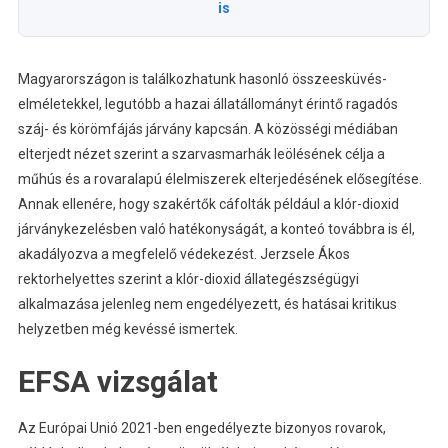
is
Magyarországon is találkozhatunk hasonló összeesküvés-
elméletekkel, legutóbb a hazai állatállományt érintő ragadós
száj- és körömfájás járvány kapcsán. A közösségi médiában
elterjedt nézet szerint a szarvasmarhák leölésének célja a
műhús és a rovaralapú élelmiszerek elterjedésének elősegítése.
Annak ellenére, hogy szakértők cáfolták például a klór-dioxid
járványkezelésben való hatékonyságát, a konteó továbbra is él,
akadályozva a megfelelő védekezést. Jerzsele Ákos
rektorhelyettes szerint a klór-dioxid állategészségügyi
alkalmazása jelenleg nem engedélyezett, és hatásai kritikus
helyzetben még kevéssé ismertek.
EFSA vizsgálat
Az Európai Unió 2021-ben engedélyezte bizonyos rovarok,