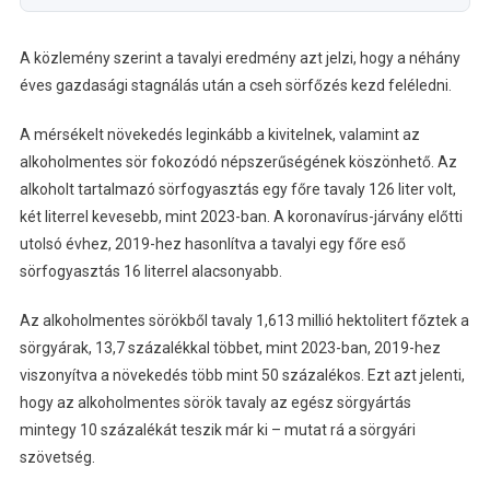
A közlemény szerint a tavalyi eredmény azt jelzi, hogy a néhány
éves gazdasági stagnálás után a cseh sörfőzés kezd feléledni.
A mérsékelt növekedés leginkább a kivitelnek, valamint az
alkoholmentes sör fokozódó népszerűségének köszönhető. Az
alkoholt tartalmazó sörfogyasztás egy főre tavaly 126 liter volt,
két literrel kevesebb, mint 2023-ban. A koronavírus-járvány előtti
utolsó évhez, 2019-hez hasonlítva a tavalyi egy főre eső
sörfogyasztás 16 literrel alacsonyabb.
Az alkoholmentes sörökből tavaly 1,613 millió hektolitert főztek a
sörgyárak, 13,7 százalékkal többet, mint 2023-ban, 2019-hez
viszonyítva a növekedés több mint 50 százalékos. Ezt azt jelenti,
hogy az alkoholmentes sörök tavaly az egész sörgyártás
mintegy 10 százalékát teszik már ki – mutat rá a sörgyári
szövetség.