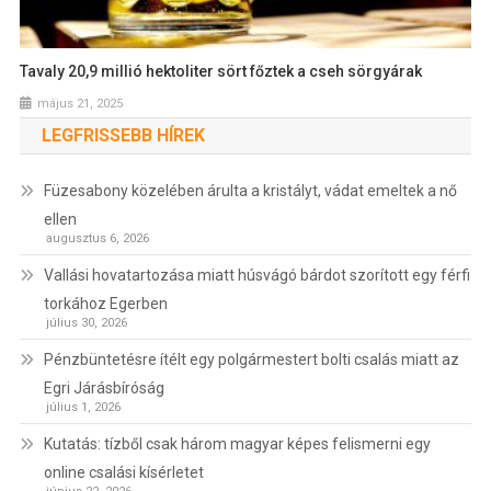
Tavaly 20,9 millió hektoliter sört főztek a cseh sörgyárak
május 21, 2025
LEGFRISSEBB HÍREK
Füzesabony közelében árulta a kristályt, vádat emeltek a nő
ellen
augusztus 6, 2026
Vallási hovatartozása miatt húsvágó bárdot szorított egy férfi
torkához Egerben
július 30, 2026
Pénzbüntetésre ítélt egy polgármestert bolti csalás miatt az
Egri Járásbíróság
július 1, 2026
Kutatás: tízből csak három magyar képes felismerni egy
online csalási kísérletet