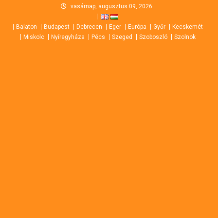
Skip
vasárnap, augusztus 09, 2026
to
Balaton
Budapest
Debrecen
Eger
Európa
Győr
Kecskemét
content
Miskolc
Nyíregyháza
Pécs
Szeged
Szoboszló
Szolnok