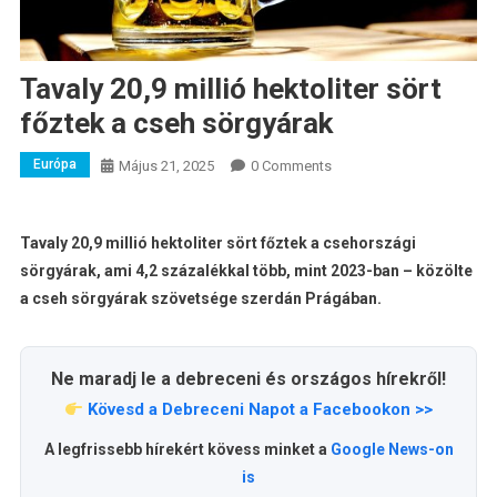
Tavaly 20,9 millió hektoliter sört
főztek a cseh sörgyárak
Európa
Május 21, 2025
0 Comments
Tavaly 20,9 millió hektoliter sört főztek a csehországi
sörgyárak, ami 4,2 százalékkal több, mint 2023-ban – közölte
a cseh sörgyárak szövetsége szerdán Prágában.
Ne maradj le a debreceni és országos hírekről!
Kövesd a Debreceni Napot a Facebookon >>
A legfrissebb hírekért kövess minket a
Google News-on
is