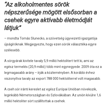
“Az alkoholmentes sörök
népszerűsége mögött elsősorban a
csehek egyre aktívabb életmódját
látjuk”
– mondta Tomás Slunecko, a szövetség ügyvezető igazgatója
újságíróknak. Megjegyezte, hogy ezen sörök választéka egyre
szélesebb.
A sörgyárak kivitele tavaly 5,9 millió hektolitert tett ki, ami az
egész termelés (20,9 millió) több mint egynegyede. 2009 óta ez a
legmagasabb arány – írják a közleményben. A korábbi évhez
viszonyítva tavaly az export 788 000 hektoliterrel volt magasabb.
A cseh sör iránti kereslet az egész Európai Unióban növekszik,
leginkább Németországban és Szlovákiában. Az unión kívülre 1,6
millió hektoliter sört szállítottak a csehek.