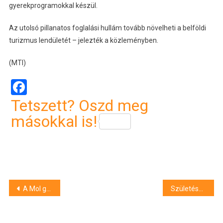
gyerekprogramokkal készül.
Az utolsó pillanatos foglalási hullám tovább növelheti a belföldi
turizmus lendületét – jelezték a közleményben.
(MTI)
Facebook
Tetszett? Oszd meg
másokkal is!
Bejegyzés
A Mol gázüzemet és kutatás-termelési eszközöket vásárol Kelet-Magyarországon
Születésnapokat ünnepelt a hajdúhadházi óvoda
navigáció