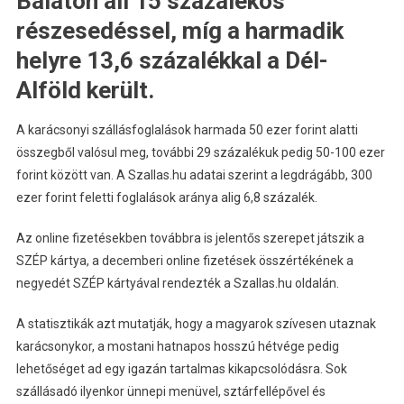
Balaton áll 15 százalékos
részesedéssel, míg a harmadik
helyre 13,6 százalékkal a Dél-
Alföld került.
A karácsonyi szállásfoglalások harmada 50 ezer forint alatti
összegből valósul meg, további 29 százalékuk pedig 50-100 ezer
forint között van. A Szallas.hu adatai szerint a legdrágább, 300
ezer forint feletti foglalások aránya alig 6,8 százalék.
Az online fizetésekben továbbra is jelentős szerepet játszik a
SZÉP kártya, a decemberi online fizetések összértékének a
negyedét SZÉP kártyával rendezték a Szallas.hu oldalán.
A statisztikák azt mutatják, hogy a magyarok szívesen utaznak
karácsonykor, a mostani hatnapos hosszú hétvége pedig
lehetőséget ad egy igazán tartalmas kikapcsolódásra. Sok
szállásadó ilyenkor ünnepi menüvel, sztárfellépővel és