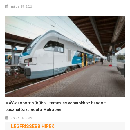
május 29, 2026
MÁV-csoport: sűrűbb, ütemes és vonatokhoz hangolt
buszhálózat indul a Mátrában
június 16, 2026
LEGFRISSEBB HÍREK