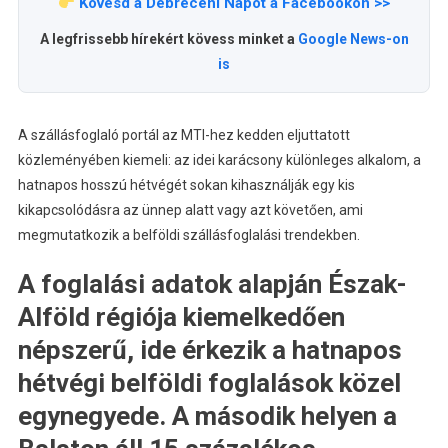
Kövesd a Debreceni Napot a Facebookon >>
A legfrissebb hírekért kövess minket a
Google News-on
is
A szállásfoglaló portál az MTI-hez kedden eljuttatott
közleményében kiemeli: az idei karácsony különleges alkalom, a
hatnapos hosszú hétvégét sokan kihasználják egy kis
kikapcsolódásra az ünnep alatt vagy azt követően, ami
megmutatkozik a belföldi szállásfoglalási trendekben.
A foglalási adatok alapján Észak-
Alföld régiója kiemelkedően
népszerű, ide érkezik a hatnapos
hétvégi belföldi foglalások közel
egynegyede. A második helyen a