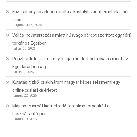
Füzesabony közelében árulta a kristályt, vádat emeltek a nő
ellen
augusztus 6, 2026
Vallási hovatartozása miatt húsvágó bárdot szorított egy férfi
torkához Egerben
július 30, 2026
Pénzbüntetésre ítélt egy polgármestert bolti csalás miatt az
Egri Járásbíróság
július 1, 2026
Kutatás: tízből csak három magyar képes felismerni egy
online csalási kísérletet
június 22, 2026
Májusban ismét kiemelkedő forgalmat produkált a
használtautó-piac
június 19, 2026