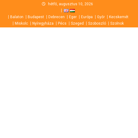
Skip
hétfő, augusztus 10, 2026
to
Balaton
Budapest
Debrecen
Eger
Európa
Győr
Kecskemét
content
Miskolc
Nyíregyháza
Pécs
Szeged
Szoboszló
Szolnok