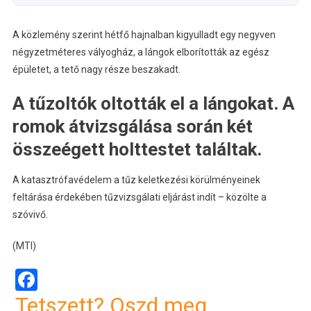
A közlemény szerint hétfő hajnalban kigyulladt egy negyven
négyzetméteres vályogház, a lángok elborították az egész
épületet, a tető nagy része beszakadt.
A tűzoltók oltották el a lángokat. A
romok átvizsgálása során két
összeégett holttestet találtak.
A katasztrófavédelem a tűz keletkezési körülményeinek
feltárása érdekében tűzvizsgálati eljárást indít – közölte a
szóvivő.
(MTI)
Facebook
Tetszett? Oszd meg