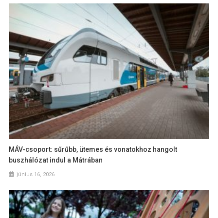
MÁV-csoport: sűrűbb, ütemes és vonatokhoz hangolt
buszhálózat indul a Mátrában
június 16, 2026