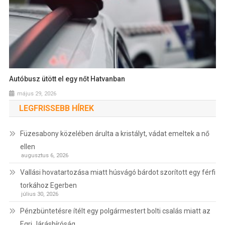
Autóbusz ütött el egy nőt Hatvanban
május 29, 2026
LEGFRISSEBB HÍREK
Füzesabony közelében árulta a kristályt, vádat emeltek a nő
ellen
augusztus 6, 2026
Vallási hovatartozása miatt húsvágó bárdot szorított egy férfi
torkához Egerben
július 30, 2026
Pénzbüntetésre ítélt egy polgármestert bolti csalás miatt az
Egri Járásbíróság