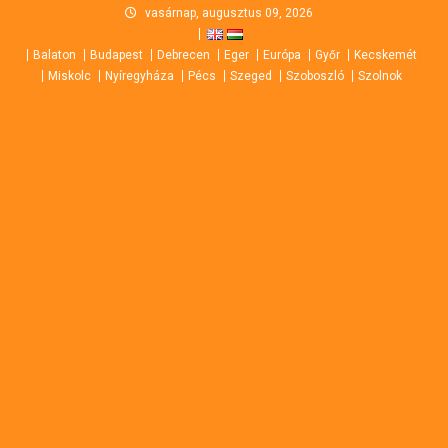
Skip
vasárnap, augusztus 09, 2026
to
Balaton
Budapest
Debrecen
Eger
Európa
Győr
Kecskemét
content
Miskolc
Nyíregyháza
Pécs
Szeged
Szoboszló
Szolnok