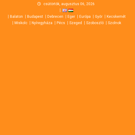
Skip
csütörtök, augusztus 06, 2026
to
Balaton
Budapest
Debrecen
Eger
Európa
Győr
Kecskemét
content
Miskolc
Nyíregyháza
Pécs
Szeged
Szoboszló
Szolnok