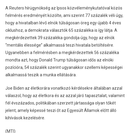
A Reuters hírügynökség az Ipsos közvéleménykutatóval közös
felmérés eredményét közölte, ami szerint 77 százalék véli úgy,
hogy a hivatalban lévő elnök túlságosan öreg egy újabb 4 éves
ciklushoz, a demokrata választók 65 százaléka is így látja. A
megkérdezettek 39 százaléka gondolja úgy, hogy az elnök
“mentális élessége” alkalmassá teszi hivatala betöltésére.
Ugyanebben a felmérésben a megkérdezettek 56 százaléka
mondta azt, hogy Donald Trump túlságosan idős az elnöki
pozícióra, 54 százalék szerint ugyanakkor szellemi képességei
alkalmassá teszik a munka ellátására.
Joe Biden az életkorára vonatkozó kérdésekre általában azzal
válaszol, hogy az életkora és az azzal járó tapasztalat, valamint
fél évszázados, politikában szerzett jártassága olyan tőkét
jelent, amely képessé teszi őt az Egyesült Államok előtt álló
kihívások kezelésére.
(MTI)