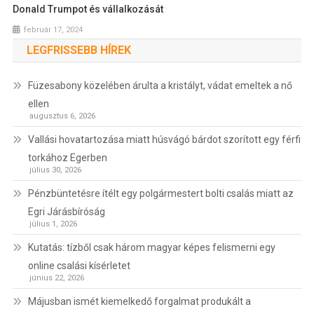
Donald Trumpot és vállalkozását
február 17, 2024
LEGFRISSEBB HÍREK
Füzesabony közelében árulta a kristályt, vádat emeltek a nő
ellen
augusztus 6, 2026
Vallási hovatartozása miatt húsvágó bárdot szorított egy férfi
torkához Egerben
július 30, 2026
Pénzbüntetésre ítélt egy polgármestert bolti csalás miatt az
Egri Járásbíróság
július 1, 2026
Kutatás: tízből csak három magyar képes felismerni egy
online csalási kísérletet
június 22, 2026
Májusban ismét kiemelkedő forgalmat produkált a