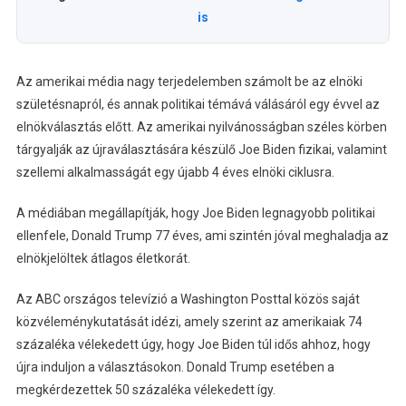
is
Az amerikai média nagy terjedelemben számolt be az elnöki
születésnapról, és annak politikai témává válásáról egy évvel az
elnökválasztás előtt. Az amerikai nyilvánosságban széles körben
tárgyalják az újraválasztására készülő Joe Biden fizikai, valamint
szellemi alkalmasságát egy újabb 4 éves elnöki ciklusra.
A médiában megállapítják, hogy Joe Biden legnagyobb politikai
ellenfele, Donald Trump 77 éves, ami szintén jóval meghaladja az
elnökjelöltek átlagos életkorát.
Az ABC országos televízió a Washington Posttal közös saját
közvéleménykutatását idézi, amely szerint az amerikaiak 74
százaléka vélekedett úgy, hogy Joe Biden túl idős ahhoz, hogy
újra induljon a választásokon. Donald Trump esetében a
megkérdezettek 50 százaléka vélekedett így.