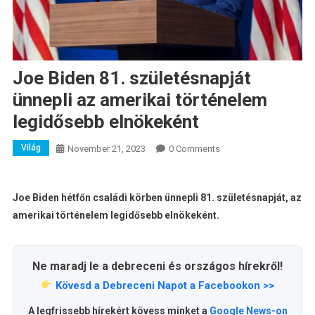
Joe Biden 81. születésnapját
ünnepli az amerikai történelem
legidősebb elnökeként
Világ
November 21, 2023
0 Comments
Joe Biden hétfőn családi körben ünnepli 81. születésnapját, az
amerikai történelem legidősebb elnökeként.
Ne maradj le a debreceni és országos hírekről!
Kövesd a Debreceni Napot a Facebookon >>
A legfrissebb hírekért kövess minket a
Google News-on