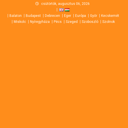
Skip
csütörtök, augusztus 06, 2026
to
Balaton
Budapest
Debrecen
Eger
Európa
Győr
Kecskemét
content
Miskolc
Nyíregyháza
Pécs
Szeged
Szoboszló
Szolnok