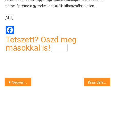
életbe léptetne a gyerekek szexuális kihasználása ellen.
(MTI)
Facebook
Tetszett? Oszd meg
másokkal is!
Bejegyzés
Négyes karambol történt Debrecenben, bedugulhat egy forgalmas útszakasz
Kínai delegáció a Nemzeti Közszolgálati Egyetemen
navigáció