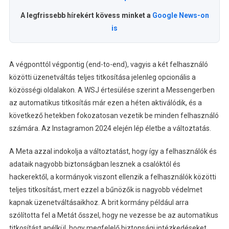
A legfrissebb hírekért kövess minket a
Google News-on
is
A végponttól végpontig (end-to-end), vagyis a két felhasználó
közötti üzenetváltás teljes titkosítása jelenleg opcionális a
közösségi oldalakon. A WSJ értesülése szerint a Messengerben
az automatikus titkosítás már ezen a héten aktiválódik, és a
következő hetekben fokozatosan vezetik be minden felhasználó
számára. Az Instagramon 2024 elején lép életbe a változtatás.
A Meta azzal indokolja a változtatást, hogy így a felhasználók és
adataik nagyobb biztonságban lesznek a csalóktól és
hackerektől, a kormányok viszont ellenzik a felhasználók közötti
teljes titkosítást, mert ezzel a bűnözők is nagyobb védelmet
kapnak üzenetváltásaikhoz. A brit kormány például arra
szólította fel a Metát ősszel, hogy ne vezesse be az automatikus
titkosítást anélkül, hogy megfelelő biztonsági intézkedéseket