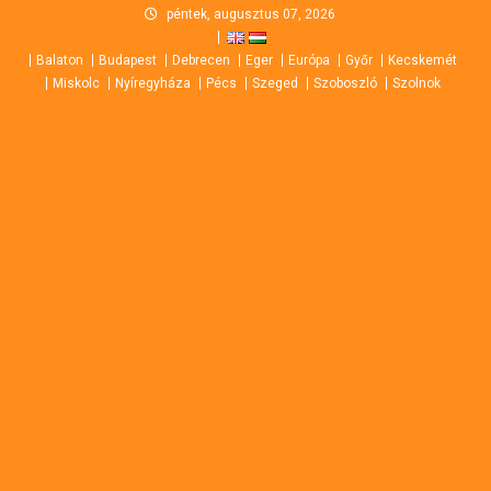
Skip
péntek, augusztus 07, 2026
to
Balaton
Budapest
Debrecen
Eger
Európa
Győr
Kecskemét
content
Miskolc
Nyíregyháza
Pécs
Szeged
Szoboszló
Szolnok