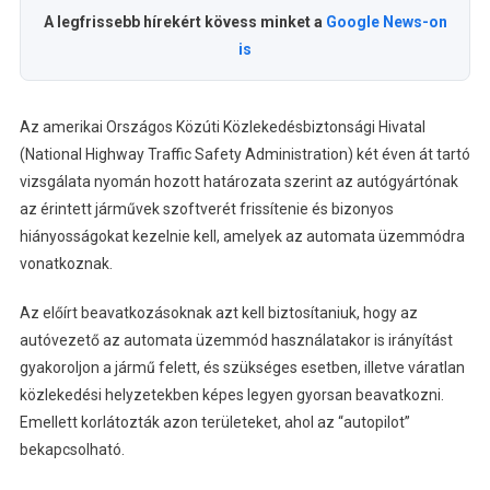
A legfrissebb hírekért kövess minket a
Google News-on
is
Az amerikai Országos Közúti Közlekedésbiztonsági Hivatal
(National Highway Traffic Safety Administration) két éven át tartó
vizsgálata nyomán hozott határozata szerint az autógyártónak
az érintett járművek szoftverét frissítenie és bizonyos
hiányosságokat kezelnie kell, amelyek az automata üzemmódra
vonatkoznak.
Az előírt beavatkozásoknak azt kell biztosítaniuk, hogy az
autóvezető az automata üzemmód használatakor is irányítást
gyakoroljon a jármű felett, és szükséges esetben, illetve váratlan
közlekedési helyzetekben képes legyen gyorsan beavatkozni.
Emellett korlátozták azon területeket, ahol az “autopilot”
bekapcsolható.