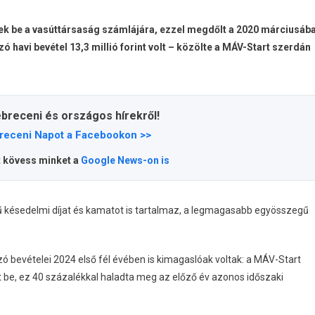
zettek be a vasúttársaság számlájára, ezzel megdőlt a 2020 márciusáb
zó havi bevétel 13,3 millió forint volt – közölte a MÁV-Start szerdán
ebreceni és országos hírekről!
receni Napot a Facebookon >>
t kövess minket a
Google News-on is
égű késedelmi díjat és kamatot is tartalmaz, a legmagasabb egyösszegű
 bevételei 2024 első fél évében is kimagaslóak voltak: a MÁV-Start
lyt be, ez 40 százalékkal haladta meg az előző év azonos időszaki