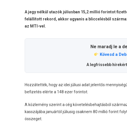
A jegy nélkül utazók júliusban 15,2 millió forintot fi
felállított rekord, akkor ugyanis a bliccelésből szárma
az MTI-vel.
Ne maradj le a d
Kövesd a Deb
A legfrissebb hírekér
Hozzátették, hogy az idei júliusi adat jelentős mennyis
befizetés elérte a 148 ezer forintot.
A közlemény szerint a cég követelésbehajtásból származó
kasszájába januártól júliusig csaknem 80 millió forint fo
összeget.