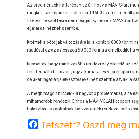
Az eredmények hátterében az áll, hogy a MÁV-Start munk
megkeresés útján már több mint 1500 fizetési megállapod
fizetési felszólításra nem reagálók, illetve a MÁV-Startta
eljárással néznek szembe.
Kitértek a pótdíjak változására is: a korábbi 8000 forint h
ráadásul ez az az összeg 50 000 forintra emelkedik, ha v
Kiemelték, hogy minél később rendezi egy bliccelő az adóss
felé fennálló tartozást, úgy a kamarai és végrehajtói díjak 
de akár ingatlanja elvesztésével néz szembe az, aki a va
A megbírságolt bliccelők a nagyobb problémákat, a felesl
mihamarabb rendezik. Ehhez a MÁV-VOLÁN-csoport segítségé
halasztást is kaphatnak, ha szeretnék rendezni tartozá
Facebook
Tetszett? Oszd meg má