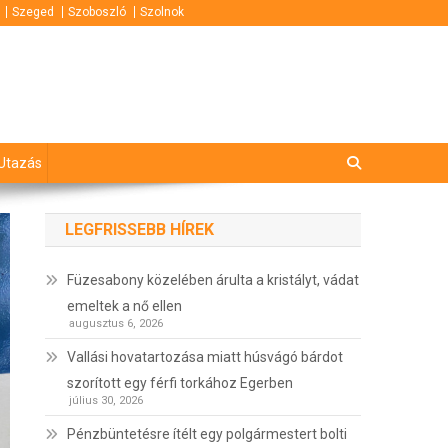
Szeged
Szoboszló
Szolnok
Utazás
LEGFRISSEBB HÍREK
Füzesabony közelében árulta a kristályt, vádat
emeltek a nő ellen
augusztus 6, 2026
Vallási hovatartozása miatt húsvágó bárdot
szorított egy férfi torkához Egerben
július 30, 2026
Pénzbüntetésre ítélt egy polgármestert bolti