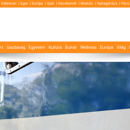
Debrecen
Eger
Európa
Győr
Kecskemét
Miskolc
Nyíregyháza
Pécs
rt
Gazdaság
Egyetem
Kultúra
Bulvár
Wellness
Európa
Világ