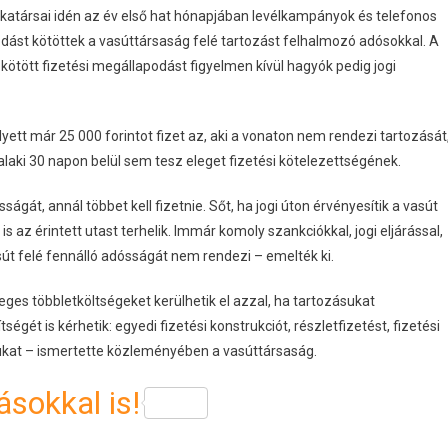
atársai idén az év első hat hónapjában levélkampányok és telefonos
ást kötöttek a vasúttársaság felé tartozást felhalmozó adósokkal. A
l kötött fizetési megállapodást figyelmen kívül hagyók pedig jogi
elyett már 25 000 forintot fizet az, aki a vonaton nem rendezi tartozását
alaki 30 napon belül sem tesz eleget fizetési kötelezettségének.
ágát, annál többet kell fizetnie. Sőt, ha jogi úton érvényesítik a vasút
is az érintett utast terhelik. Immár komoly szankciókkal, jogi eljárással,
sút felé fennálló adósságát nem rendezi – emelték ki.
eges többletköltségeket kerülhetik el azzal, ha tartozásukat
t is kérhetik: egyedi fizetési konstrukciót, részletfizetést, fizetési
sukat – ismertette közleményében a vasúttársaság.
sokkal is!