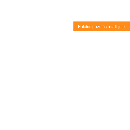
Halálos gázolás miatt jelentősen késnek a vonatok a dél-balatoni vonalon