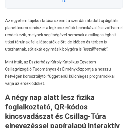
is
Az egyetem tájékoztatása szerint a szerdán átadott új digitális
planetáriumi rendszer a legkorszerűbb technikával és szoftverrel
rendelkezik, melynek segítségével nemcsak a csillagos égbolt
titkai tárulnak fel a látogatók előtt, de időben és térben is
utazhatnak, sőt akár egy másik bolygóra is
“leszállhatnak”
.
Mint írták, az Eszterházy Károly Katolikus Egyetem
Csillagvizsgáló Tudományos és Élményközpontja a hosszú
hétvégén korosztálytól függetlenül különleges programokkal
várja az érdeklődőket.
A négy nap alatt lesz fizika
foglalkoztató, QR-kódos
kincsvadászat és Csillag-Túra
elnevezéssel papíralapú interaktív