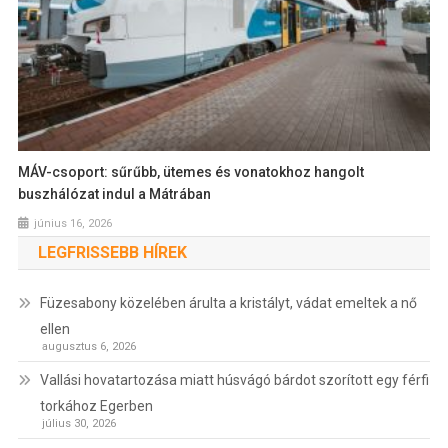
MÁV-csoport: sűrűbb, ütemes és vonatokhoz hangolt
buszhálózat indul a Mátrában
június 16, 2026
LEGFRISSEBB HÍREK
Füzesabony közelében árulta a kristályt, vádat emeltek a nő
ellen
augusztus 6, 2026
Vallási hovatartozása miatt húsvágó bárdot szorított egy férfi
torkához Egerben
július 30, 2026