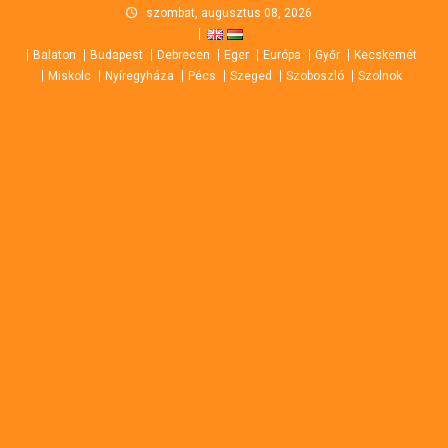
Skip
szombat, augusztus 08, 2026
to
Balaton
Budapest
Debrecen
Eger
Európa
Győr
Kecskemét
content
Miskolc
Nyíregyháza
Pécs
Szeged
Szoboszló
Szolnok